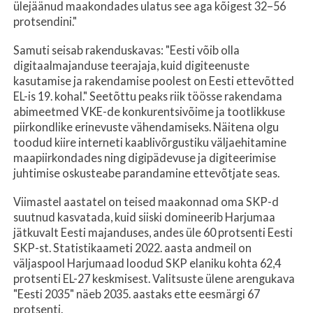
ülejäänud maakondades ulatus see aga kõigest 32–56
protsendini."
Samuti seisab rakenduskavas: "Eesti võib olla
digitaalmajanduse teerajaja, kuid digiteenuste
kasutamise ja rakendamise poolest on Eesti ettevõtted
EL-is 19. kohal." Seetõttu peaks riik töösse rakendama
abimeetmed VKE-de konkurentsivõime ja tootlikkuse
piirkondlike erinevuste vähendamiseks. Näitena olgu
toodud kiire interneti kaablivõrgustiku väljaehitamine
maapiirkondades ning digipädevuse ja digiteerimise
juhtimise oskusteabe parandamine ettevõtjate seas.
Viimastel aastatel on teised maakonnad oma SKP-d
suutnud kasvatada, kuid siiski domineerib Harjumaa
jätkuvalt Eesti majanduses, andes üle 60 protsenti Eesti
SKP-st. Statistikaameti 2022. aasta andmeil on
väljaspool Harjumaad loodud SKP elaniku kohta 62,4
protsenti EL-27 keskmisest. Valitsuste ülene arengukava
"Eesti 2035" näeb 2035. aastaks ette eesmärgi 67
protsenti.