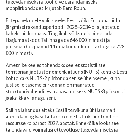
tugevdamiseks ja tööhõive parandamiseks
maapiirkondades, kirjutab Eero Raun.
Ettepanek uuele valitsusele: Eesti võiks Euroopa Liidu
järgmisel rakendusperioodil 2028–2034 olla jaotatud
kaheks piirkonnaks. Tinglikult võiks neid nimetada:
Harjumaa (koos Tallinnaga ca 646 000 inimest) ja
põlismaa (ülejäänud 14 maakonda, koos Tartuga ca 728
000 inimest).
Ametnike keeles tähendaks see, et statistiliste
territoriaaljaotuste nomenklatuuris (NUTS) kehtiks Eesti
kohta kaks NUTS-2 piirkonda senise ühe asemel, kuna
just selle taseme piirkonnad on määratud
struktuurivahenditest rahasaamiseks. NUTS-3 piirkondi
jääks ikka viis nagu seni.
Selline lahendus aitaks Eestil tervikuna ühtlasemalt
areneda ning kasutada rohkem EL struktuurifondide
ressursse ka pärast 2027. aastat. Ennekõike looks see
täiendavaid võimalusi ettevõtluse tugevdamiseks ja