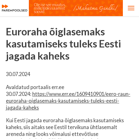
Ole ise see muutus,
mille teokssaamist
soovid
Euroraha õiglasemaks
kasutamiseks tuleks Eesti
jagada kaheks
30.07.2024
Avaldatud portaalis err.ee
30.07.2024:
https://www.err.ee/1609410901/eero-raun-
euroraha-oiglasemaks-kasutamiseks-tuleks-eesti-
jagada-kaheks
Kui Eesti jagada euroraha õiglasemaks kasutamiseks
kaheks, siis aitaks see Eestil tervikuna ühtlasemalt
areneda ning looks võimalusi ettevõtluse