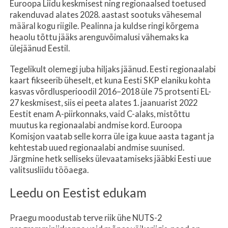
Euroopa Liidu keskmisest ning regionaalsed toetused
rakenduvad alates 2028. aastast sootuks vähesemal
määral kogu riigile. Pealinna ja kuldse ringi kõrgema
heaolu tõttu jääks arenguvõimalusi vähemaks ka
ülejäänud Eestil.
Tegelikult olemegi juba hiljaks jäänud. Eesti regionaalabi
kaart fikseerib üheselt, et kuna Eesti SKP elaniku kohta
kasvas võrdlusperioodil 2016–2018 üle 75 protsenti EL-
27 keskmisest, siis ei peeta alates 1. jaanuarist 2022
Eestit enam A-piirkonnaks, vaid C-alaks, mistõttu
muutus ka regionaalabi andmise kord. Euroopa
Komisjon vaatab selle korra üle iga kuue aasta tagant ja
kehtestab uued regionaalabi andmise suunised.
Järgmine hetk selliseks ülevaatamiseks jääbki Eesti uue
valitsusliidu tööaega.
Leedu on Eestist edukam
Praegu moodustab terve riik ühe NUTS-2