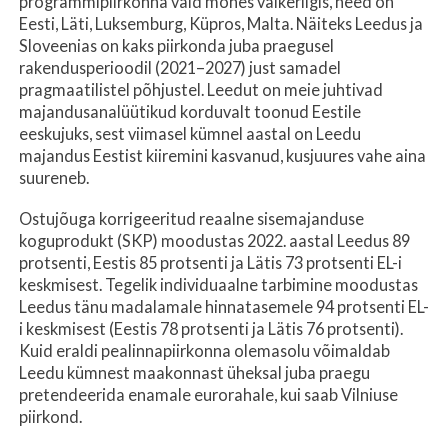
programmipiirkonna vaid mõnes väikeriigis, need on
Eesti, Läti, Luksemburg, Küpros, Malta. Näiteks Leedus ja
Sloveenias on kaks piirkonda juba praegusel
rakendusperioodil (2021–2027) just samadel
pragmaatilistel põhjustel. Leedut on meie juhtivad
majandusanalüütikud korduvalt toonud Eestile
eeskujuks, sest viimasel kümnel aastal on Leedu
majandus Eestist kiiremini kasvanud, kusjuures vahe aina
suureneb.
Ostujõuga korrigeeritud reaalne sisemajanduse
koguprodukt (SKP) moodustas 2022. aastal Leedus 89
protsenti, Eestis 85 protsenti ja Lätis 73 protsenti EL-i
keskmisest. Tegelik individuaalne tarbimine moodustas
Leedus tänu madalamale hinnatasemele 94 protsenti EL-
i keskmisest (Eestis 78 protsenti ja Lätis 76 protsenti).
Kuid eraldi pealinnapiirkonna olemasolu võimaldab
Leedu kümnest maakonnast üheksal juba praegu
pretendeerida enamale eurorahale, kui saab Vilniuse
piirkond.