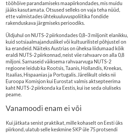
tööhõive parandamiseks maapiirkondades, mis muidu
jääks kasutamata. Otsused selleks on vaja teha nüüd,
ette valmistades ühtekuuluvuspoliitika fondide
rakenduskava järgmiseks perioodiks.
Üldjuhul on NUTS-2 piirkondades 0,8–3 miljonit elanikku,
kuid sotsiaalmajanduslikel või kultuurilistel põhjustel on
ka erandeid. Näiteks Austrias on üheksa liidumaad kõik
eraldi NUTS-2 piirkonnad, neist viie rahvaarv on alla 0,8
miljoni. Sarnaseid väiksema rahvaarvuga NUTS-2
regioone leidub ka Rootsis, Taanis, Hollandis, Kreekas,
Itaalias, Hispaanias ja Portugalis. Järelikult oleks nii
Euroopa Komisjon kui Eurostat valmis aktsepteerima
kaht NUTS-2 piirkonda ka Eestis, kui ise seda oluliseks
peame.
Vanamoodi enam ei või
Kui jätkata senist praktikat, mille kohaselt on Eesti üks
piirkond, ulatub selle keskmine SKP üle 75 protsendi