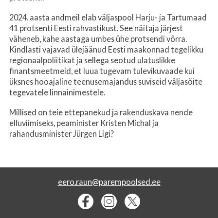
2024. aasta andmeil elab väljaspool Harju- ja Tartumaad
41 protsenti Eesti rahvastikust. See näitaja järjest
väheneb, kahe aastaga umbes ühe protsendi võrra.
Kindlasti vajavad ülejäänud Eesti maakonnad tegelikku
regionaalpoliitikat ja sellega seotud ulatuslikke
finantsmeetmeid, et luua tugevam tulevikuvaade kui
üksnes hooajaline teenusemajandus suviseid väljasõite
tegevatele linnainimestele.
Millised on teie ettepanekud ja rakenduskava nende
elluviimiseks, peaminister Kristen Michal ja
rahandusminister Jürgen Ligi?
eero.raun@parempoolsed.ee


