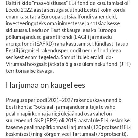
Balti riikide "maavõistluses" EL-i fondide kasutamisel oli
Leedu 2022. aasta seisuga suutnud Eestist kolm korda
enam kasutada Euroopa sotsiaalfondi vahendeid,
investeeringuteks oma inimestesse ja sotsiaalsesse
sidususse. Leedu on Eestist kaugel ees ka Euroopa
põllumajanduse garantiifondi (EAGF) ja maaelu
arengufondi (EAFRD) raha kasutamisel. Kindlasti tasub
Eestil järgmisel rakendusperioodil nende fondidega
senisest enam tegeleda. Samuti tuleb eraldi Ida-
Virumaal hoogsalt jätkata õiglase ülemineku fondi (JTF)
territoriaalse kavaga.
Harjumaa on kaugel ees
Praeguse perioodi 2021–2027 rakenduskava nendib
Eesti kohta: "Sotsiaal- ja majandusnäitajate vahe
pealinnapiirkonna ja riigi ülejäänud osa vahel on
suurenenud. SKP (PPP) oli 2019. aastal üle EL-i keskmise
taseme pealinnapiirkonnas Harjumaal (120 protsenti EL-i
keskmisest) ning kõrgem veel Tartumaal (76 protsenti),