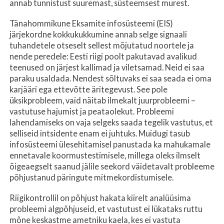
annab tunnistust suuremast, süsteemsest murest.
Tänahommikune Eksamite infosüsteemi (EIS)
järjekordne kokkukukkumine annab selge signaali
tuhandetele otseselt sellest mõjutatud noortele ja
nende peredele: Eesti riigi poolt pakutavad avalikud
teenused on järjest kallimad ja viletsamad. Neid ei saa
paraku usaldada. Nendest sõltuvaks ei saa seada ei oma
karjääri ega ettevõtte äritegevust. See pole
üksikprobleem, vaid näitab ilmekalt juurprobleemi –
vastutuse hajumist ja peataolekut. Probleemi
lahendamiseks on vaja selgeks saada tegelik vastutus, et
selliseid intsidente enam ei juhtuks. Muidugi tasub
infosüsteemi ülesehitamisel panustada ka mahukamale
ennetavale koormustestimisele, millega oleks ilmselt
õigeaegselt saanud jälile seekord väidetavalt probleeme
põhjustanud päringute mitmekordistumisele.
Riigikontrollil on põhjust hakata kiirelt analüüsima
probleemi algpõhjuseid, et vastutust ei lükataks ruttu
mõne keskastme ametniku kaela, kes ei vastuta