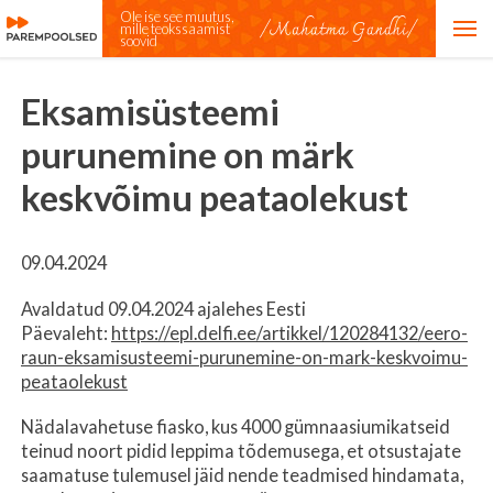
Ole ise see muutus,
mille teokssaamist
soovid
Eksamisüsteemi
purunemine on märk
keskvõimu peataolekust
09.04.2024
Avaldatud 09.04.2024 ajalehes Eesti
Päevaleht:
https://epl.delfi.ee/artikkel/120284132/eero-
raun-eksamisusteemi-purunemine-on-mark-keskvoimu-
peataolekust
Nädalavahetuse fiasko, kus 4000 gümnaasiumikatseid
teinud noort pidid leppima tõdemusega, et otsustajate
saamatuse tulemusel jäid nende teadmised hindamata,