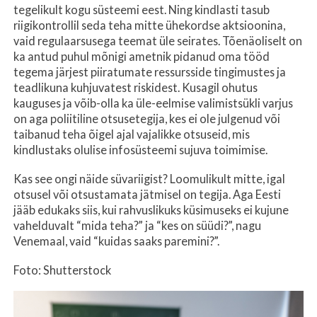
tegelikult kogu süsteemi eest. Ning kindlasti tasub
riigikontrollil seda teha mitte ühekordse aktsioonina,
vaid regulaarsusega teemat üle seirates. Tõenäoliselt on
ka antud puhul mõnigi ametnik pidanud oma tööd
tegema järjest piiratumate ressursside tingimustes ja
teadlikuna kuhjuvatest riskidest. Kusagil ohutus
kauguses ja võib-olla ka üle-eelmise valimistsükli varjus
on aga poliitiline otsusetegija, kes ei ole julgenud või
taibanud teha õigel ajal vajalikke otsuseid, mis
kindlustaks olulise infosüsteemi sujuva toimimise.
Kas see ongi näide süvariigist? Loomulikult mitte, igal
otsusel või otsustamata jätmisel on tegija. Aga Eesti
jääb edukaks siis, kui rahvuslikuks küsimuseks ei kujune
vahelduvalt “mida teha?” ja “kes on süüdi?”, nagu
Venemaal, vaid “kuidas saaks paremini?”.
Foto: Shutterstock